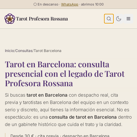
Saltar al contenido
⚪
En descanso ·
WhatsApp
· abrimos 10:00
Tarot Profesora Rossana
Inicio
/
Consultas
/
Tarot Barcelona
Tarot en Barcelona: consulta
presencial con el legado de Tarot
Profesora Rossana
Si buscas
tarot en Barcelona
con despacho real, cita
previa y tarotistas en Barcelona del equipo en un contexto
serio y discreto, aquí tienes la información esencial. No es
espectáculo: es una
consulta de tarot en Barcelona
dentro
de un gabinete histórico que cuida el trato y la claridad.
Desde 30 € · cita previa · despacho en Barcelona