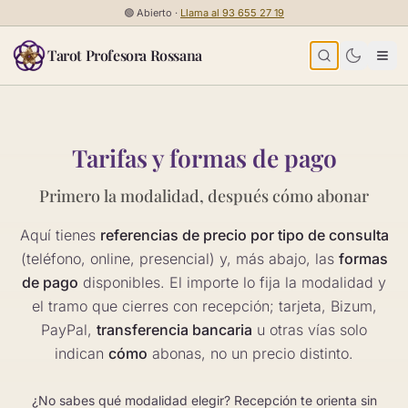
Saltar al contenido
🟢
Abierto ·
Llama al
93 655 27 19
Tarot Profesora Rossana
Tarifas y formas de pago
Primero la modalidad, después cómo abonar
Aquí tienes
referencias de precio por tipo de consulta
(teléfono, online, presencial) y, más abajo, las
formas
de pago
disponibles. El importe lo fija la modalidad y
el tramo que cierres con recepción; tarjeta, Bizum,
PayPal,
transferencia bancaria
u otras vías solo
indican
cómo
abonas, no un precio distinto.
¿No sabes qué modalidad elegir? Recepción te orienta sin