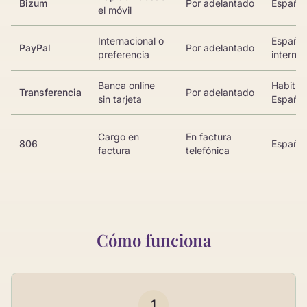
Bizum
Por adelantado
España
el móvil
Internacional o
España
PayPal
Por adelantado
preferencia
internac
Banca online
Habitua
Transferencia
Por adelantado
sin tarjeta
España
Cargo en
En factura
806
España
factura
telefónica
Cómo funciona
1