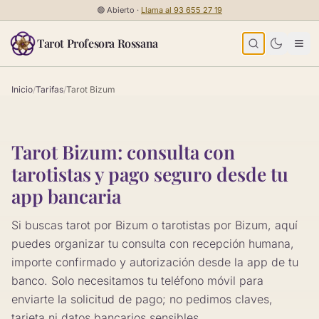
Saltar al contenido
🟢
Abierto ·
Llama al
93 655 27 19
Tarot Profesora Rossana
Inicio
/
Tarifas
/
Tarot Bizum
Tarot Bizum: consulta con
tarotistas y pago seguro desde tu
app bancaria
Si buscas tarot por Bizum o tarotistas por Bizum, aquí
puedes organizar tu consulta con recepción humana,
importe confirmado y autorización desde la app de tu
banco. Solo necesitamos tu teléfono móvil para
enviarte la solicitud de pago; no pedimos claves,
tarjeta ni datos bancarios sensibles.