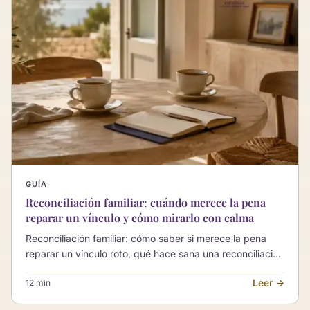
GUÍA
Reconciliación familiar: cuándo merece la pena
reparar un vínculo y cómo mirarlo con calma
Reconciliación familiar: cómo saber si merece la pena
reparar un vínculo roto, qué hace sana una reconciliación
y qué la vuelve forzada, y cómo dar el primer paso sin
Leer →
12 min
volver a herirte.