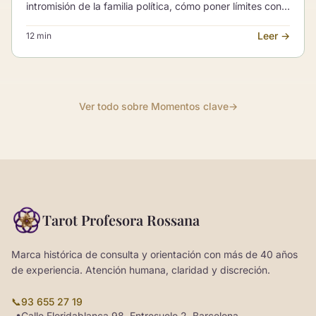
intromisión de la familia política, cómo poner límites con
cariño sin convertirlo en guerra y cómo proteger tu
Leer →
12 min
espacio sin dañar la convivencia.
Ver todo sobre Momentos clave
→
Tarot Profesora Rossana
Marca histórica de consulta y orientación con más de 40 años
de experiencia. Atención humana, claridad y discreción.
📞
93 655 27 19
Calle Floridablanca 98, Entresuelo 2, Barcelona