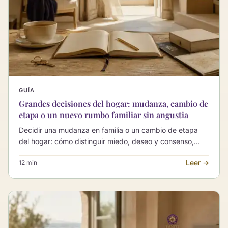
GUÍA
Grandes decisiones del hogar: mudanza, cambio de
etapa o un nuevo rumbo familiar sin angustia
Decidir una mudanza en familia o un cambio de etapa
del hogar: cómo distinguir miedo, deseo y consenso,
decidir sin angustia y ordenar las opciones con calma
Leer →
12 min
cuando la decisión afecta a toda la casa.