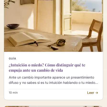
GUÍA
¿Intuición o miedo? Cómo distinguir qué te
empuja ante un cambio de vida
Ante un cambio importante aparece un presentimiento
difuso y no sabes si es tu intuición hablando o tu miedo
frenando. Esta guía te ayuda a distinguir una voz de la
Leer →
10 min
otra para decidir con más calma.