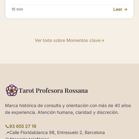
tener un lugar. Esta guía te acompaña a encontrar un
Leer →
10 min
nuevo propósito en esta etapa, a tu ritmo y sin recetas.
Ver todo sobre Momentos clave
→
Tarot Profesora Rossana
Marca histórica de consulta y orientación con más de 40 años
de experiencia. Atención humana, claridad y discreción.
📞
93 655 27 19
Calle Floridablanca 98, Entresuelo 2, Barcelona
📍