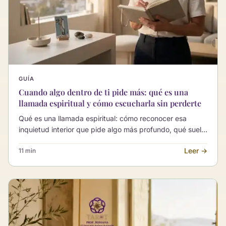
GUÍA
Cuando algo dentro de ti pide más: qué es una
llamada espiritual y cómo escucharla sin perderte
Qué es una llamada espiritual: cómo reconocer esa
inquietud interior que pide algo más profundo, qué suele
haber detrás y cómo empezar a explorarla con calma,
Leer →
11 min
sin dogmas ni promesas.