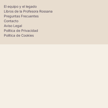
El equipo y el legado
Libros de la Profesora Rossana
Preguntas Frecuentes
Contacto
Aviso Legal
Política de Privacidad
Política de Cookies
Boletín de Tarot Profesora Rossana
Recibe una vez al mes reflexiones sobre tarot, intuición y
orientación espiritual para acompañarte con calma,
claridad y criterio.
Correo electrónico
Recibir el boletín