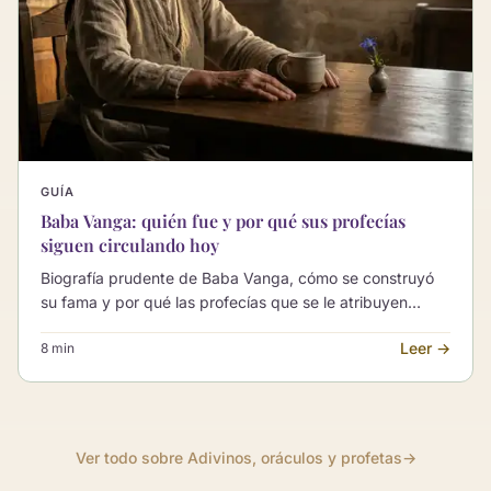
GUÍA
Baba Vanga: quién fue y por qué sus profecías
siguen circulando hoy
Biografía prudente de Baba Vanga, cómo se construyó
su fama y por qué las profecías que se le atribuyen
vuelven una y otra vez en internet: contexto, cultura
Leer →
8 min
popular y lectura serena.
Ver todo sobre Adivinos, oráculos y profetas
→