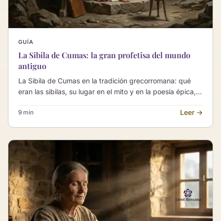
GUÍA
La Sibila de Cumas: la gran profetisa del mundo
antiguo
La Sibila de Cumas en la tradición grecorromana: qué
eran las sibilas, su lugar en el mito y en la poesía épica, y
por qué esta voz antigua sigue hablando a la
Leer →
9 min
imaginación europea con sobriedad.