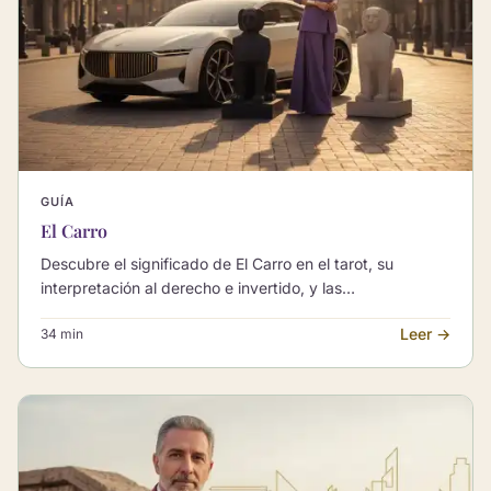
GUÍA
El Carro
Descubre el significado de El Carro en el tarot, su
interpretación al derecho e invertido, y las
combinaciones con otros Arcanos Mayores cuando El
Leer →
34 min
Carro aparece en primera posición.