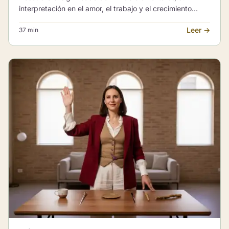
interpretación en el amor, el trabajo y el crecimiento
personal, qué cambia cuando sale invertido y sus
Leer →
37 min
combinaciones más importantes.