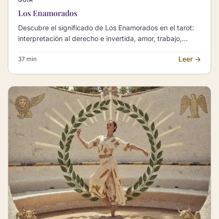
Los Enamorados
Descubre el significado de Los Enamorados en el tarot:
interpretación al derecho e invertida, amor, trabajo,
crecimiento personal y combinaciones con otros Arcanos
Leer →
37 min
Mayores.