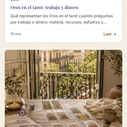
Oros en el tarot: trabajo y dinero
Qué representan los Oros en el tarot cuando preguntas
por trabajo o dinero: materia, recursos, esfuerzo y
estabilidad, sin reducirlos a dinero ni convertirlos en un
Leer →
10 min
oráculo de cifras.