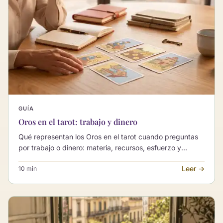
GUÍA
Oros en el tarot: trabajo y dinero
Qué representan los Oros en el tarot cuando preguntas
por trabajo o dinero: materia, recursos, esfuerzo y
estabilidad, sin reducirlos a dinero ni convertirlos en un
Leer →
10 min
oráculo de cifras.