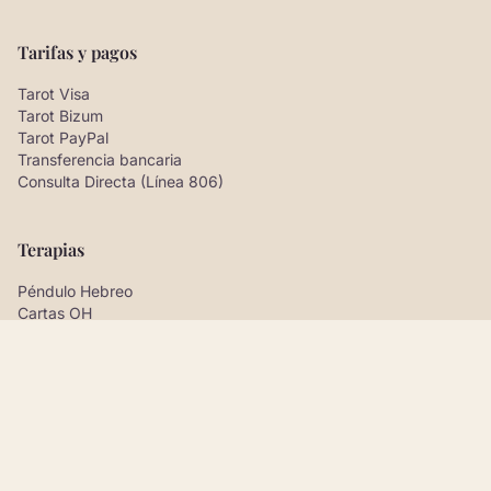
Tarifas y pagos
Tarot Visa
Tarot Bizum
Tarot PayPal
Transferencia bancaria
Consulta Directa (Línea 806)
Terapias
Péndulo Hebreo
Cartas OH
Sesiones de MEREAN
Limpieza con Cuencos Tibetanos y Minerales
Ver todas
Información
El equipo y el legado