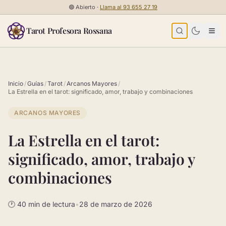
Saltar al contenido
🟢
Abierto ·
Llama al
93 655 27 19
Tarot Profesora Rossana
Inicio
/
Guías
/
Tarot
/
Arcanos Mayores
/
La Estrella en el tarot: significado, amor, trabajo y combinaciones
ARCANOS MAYORES
La Estrella en el tarot:
significado, amor, trabajo y
combinaciones
🕐 40 min de lectura
•
28 de marzo de 2026