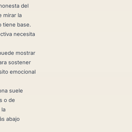
honesta del
 mirar la
o tiene base.
ectiva necesita
 puede mostrar
para sostener
nsito emocional
ona suele
s o de
 la
Más abajo