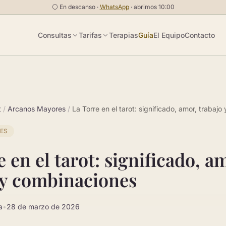
⚪
En descanso ·
WhatsApp
· abrimos 10:00
Consultas
Tarifas
Terapias
Guía
El Equipo
Contacto
t
/
Arcanos Mayores
/
La Torre en el tarot: significado, amor, trabaj
ES
 en el tarot: significado, a
 y combinaciones
a
•
28 de marzo de 2026