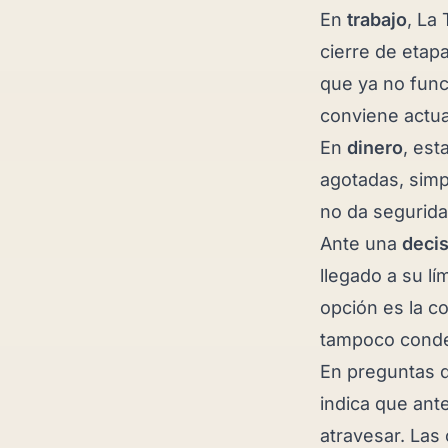
En
trabajo
, La
cierre de etap
que ya no func
conviene actua
En
dinero
, est
agotadas, simp
no da segurida
Ante una
decis
llegado a su lí
opción es la c
tampoco conde
En preguntas 
indica que ant
atravesar. Las 