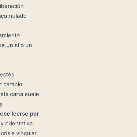
liberación
 acumulado
eamiento
e un sí o un
 estés
un cambio
Esta carta suele
 y
ebe leerse por
 y orientativa.
risis vincular,