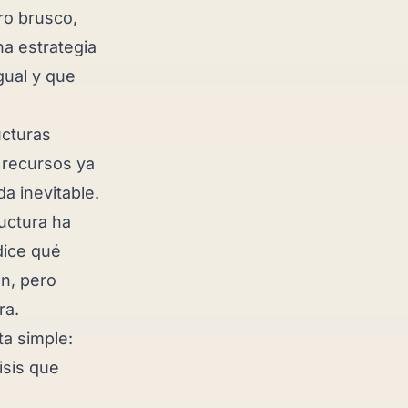
iro brusco,
na estrategia
gual y que
ucturas
 recursos ya
a inevitable.
ructura ha
 dice qué
an, pero
ra.
ta simple:
isis que