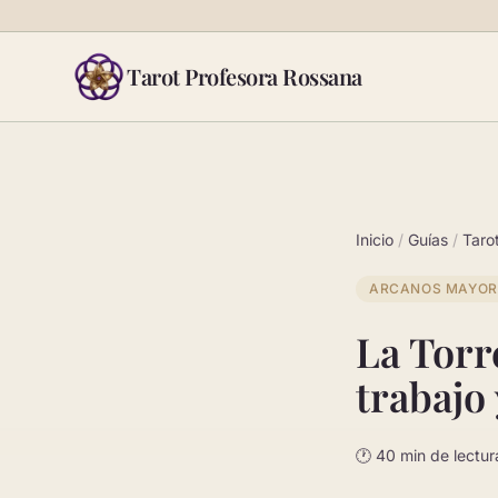
Saltar al contenido
Tarot Profesora Rossana
Inicio
/
Guías
/
Taro
ARCANOS MAYOR
La Torre
trabajo
🕐 40 min de lectur