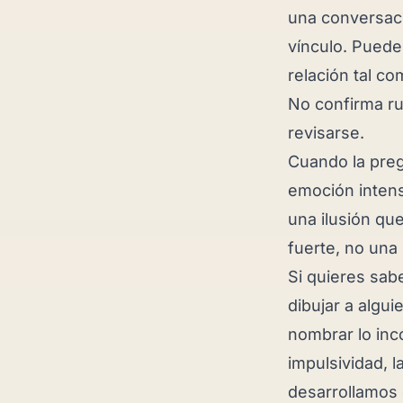
una conversaci
vínculo. Puede
relación tal co
No confirma rup
revisarse.
Cuando la pre
emoción intens
una ilusión qu
fuerte, no una
Si quieres sab
dibujar a algu
nombrar lo in
impulsividad, l
desarrollamos 