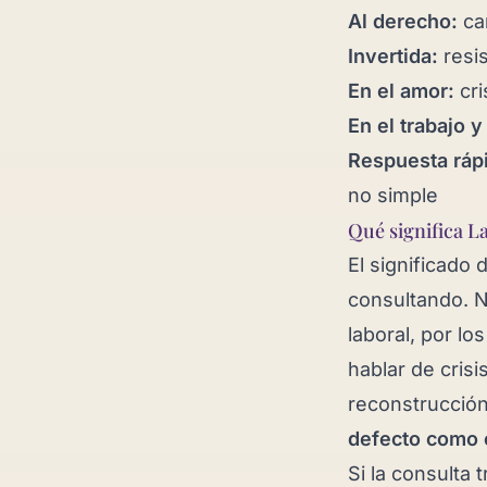
Al derecho:
cam
Invertida:
resis
En el amor:
cri
En el trabajo y
Respuesta ráp
no simple
Qué significa L
El significado
consultando. N
laboral, por lo
hablar de crisi
reconstrucción
defecto como c
Si la consulta 