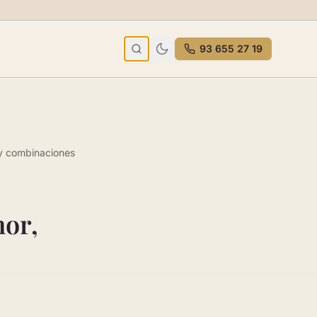
93 655 27 19
o y combinaciones
mor,