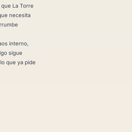
 que La Torre
que necesita
derrumbe
aos interno,
lgo sigue
lo que ya pide