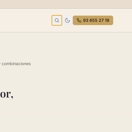
93 655 27 19
o y combinaciones
or,