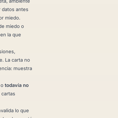
leta, ambiente
r datos antes
or miedo.
sde miedo o
 en la que
usiones,
e. La carta no
encia: muestra
o
todavía no
 cartas
nvalida lo que