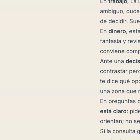
En
trabajo
, La
ambiguo, dudas
de decidir. Su
En
dinero
, est
fantasía y rev
conviene comp
Ante una
decis
contrastar per
te dice qué op
una zona que n
En preguntas 
está claro
: pid
orientan; no s
Si la consulta 