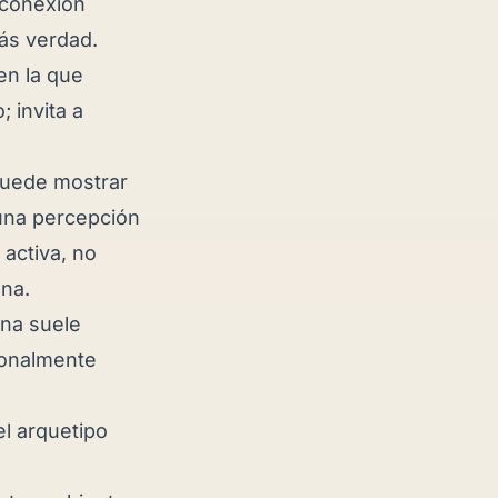
 conexión
más verdad.
en la que
 invita a
puede mostrar
una percepción
 activa, no
na.
na suele
cionalmente
el arquetipo