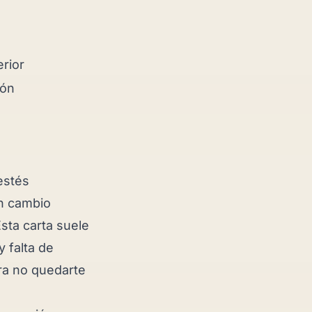
erior
ión
estés
un cambio
Esta carta suele
y falta de
ara no quedarte