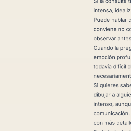
Si la consulta 
intensa, ideal
Puede hablar 
conviene no co
observar antes
Cuando la pre
emoción profun
todavía difícil
necesariamente
Si quieres sab
dibujar a algui
intenso, aunque
comunicación, 
con más detall