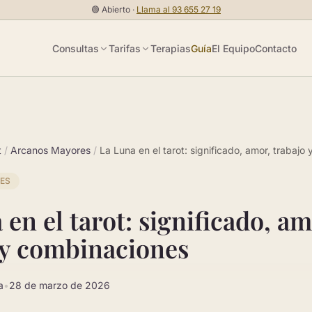
🟢
Abierto ·
Llama al
93 655 27 19
Consultas
Tarifas
Terapias
Guía
El Equipo
Contacto
t
/
Arcanos Mayores
/
La Luna en el tarot: significado, amor, trabaj
ES
en el tarot: significado, am
 y combinaciones
a
•
28 de marzo de 2026