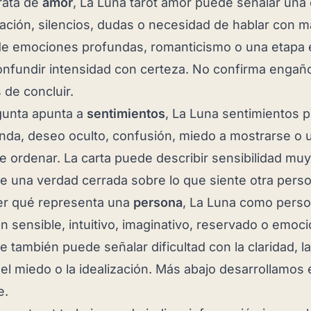
trata de
amor
, La Luna tarot amor puede señalar una
ización, silencios, dudas o necesidad de hablar con 
de emociones profundas, romanticismo o una etapa 
nfundir intensidad con certeza. No confirma engaño;
 de concluir.
gunta apunta a
sentimientos
, La Luna sentimientos 
da, deseo oculto, confusión, miedo a mostrarse o 
 de ordenar. La carta puede describir sensibilidad muy
 una verdad cerrada sobre lo que siente otra perso
er qué representa una
persona
, La Luna como perso
en sensible, intuitivo, imaginativo, reservado o emo
 también puede señalar dificultad con la claridad, la
el miedo o la idealización. Más abajo desarrollamos 
e.