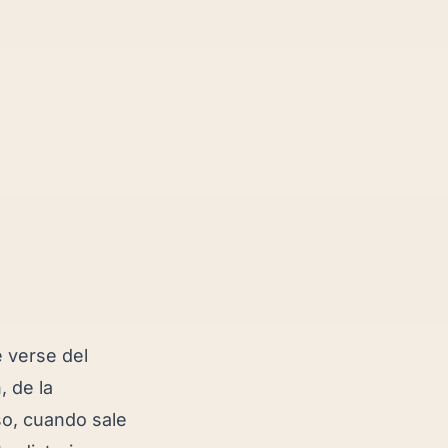
e verse del
, de la
so, cuando sale