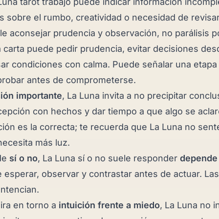
 Luna tarot trabajo puede indicar información incomp
 sobre el rumbo, creatividad o necesidad de revisa
ele aconsejar prudencia y observación, no parálisis p
a carta puede pedir prudencia, evitar decisiones de
isar condiciones con calma. Puede señalar una etapa
robar antes de comprometerse.
ión importante
, La Luna invita a no precipitar concl
cepción con hechos y dar tiempo a que algo se aclar
ción es la correcta; te recuerda que La Luna no sent
ecesita más luz.
de
sí o no
, La Luna sí o no suele responder
depende
e esperar, observar y contrastar antes de actuar. Las
entencian.
gira en torno a
intuición frente a miedo
, La Luna no i