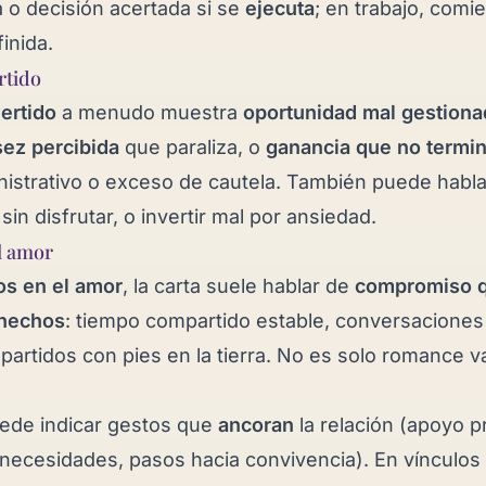
 o decisión acertada si se
ejecuta
; en trabajo, comi
inida.
rtido
ertido
a menudo muestra
oportunidad mal gestiona
ez percibida
que paraliza, o
ganancia que no termin
istrativo o exceso de cautela. También puede habl
 sin disfrutar, o invertir mal por ansiedad.
l amor
os en el amor
, la carta suele hablar de
compromiso q
 hechos
: tiempo compartido estable, conversaciones
artidos con pies en la tierra. No es solo romance v
uede indicar gestos que
ancoran
la relación (apoyo pr
 necesidades, pasos hacia convivencia). En vínculos