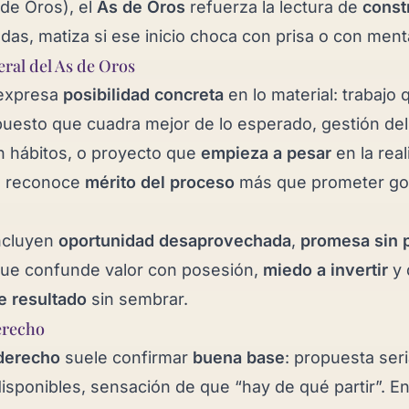
 de Oros
), el
As de Oros
refuerza la lectura de
const
das, matiza si ese inicio choca con prisa o con ment
eral del As de Oros
expresa
posibilidad concreta
en lo material: trabajo
puesto que cuadra mejor de lo esperado, gestión del
n hábitos, o proyecto que
empieza a pesar
en la real
a reconoce
mérito del proceso
más que prometer go
ncluyen
oportunidad desaprovechada
,
promesa sin 
ue confunde valor con posesión,
miedo a invertir
y 
e resultado
sin sembrar.
erecho
 derecho
suele confirmar
buena base
: propuesta seri
isponibles, sensación de que “hay de qué partir”. E