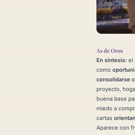
As de Oros
En síntesis:
el
como
oportuni
consolidarse 
proyecto, hoga
buena base par
miedo a compro
cartas
orienta
Aparece con f