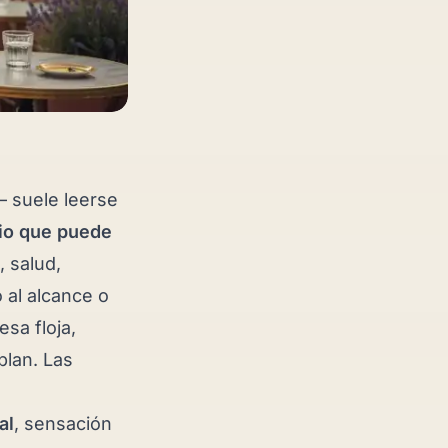
 suele leerse
cio que puede
, salud,
 al alcance o
sa floja,
plan. Las
al
, sensación