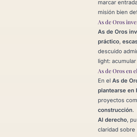
marcar entrada
misión bien def
As de Oros inve
As de Oros inv
práctico
,
escas
descuido admin
light: acumular
As de Oros en e
En el
As de Or
plantearse en
proyectos comp
construcción
.
Al derecho
, p
claridad sobre