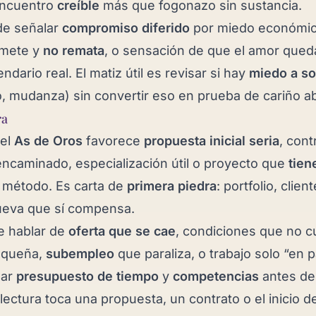
encuentro
creíble
más que fogonazo sin sustancia.
de señalar
compromiso diferido
por miedo económico
omete y
no remata
, o sensación de que el amor que
ndario real. El matiz útil es revisar si hay
miedo a so
o, mudanza) sin convertir eso en prueba de cariño ab
ra
 el
As de Oros
favorece
propuesta inicial seria
, cont
ncaminado, especialización útil o proyecto que
tien
 método. Es carta de
primera piedra
: portfolio, clien
ueva que sí compensa.
le hablar de
oferta que se cae
, condiciones que no c
pequeña,
subempleo
que paraliza, o trabajo solo “en p
sar
presupuesto de tiempo
y
competencias
antes de 
 lectura toca una propuesta, un contrato o el inicio de