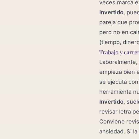
veces marca 
Invertido
, pue
pareja que pr
pero no en cale
(tiempo, diner
Trabajo y carre
Laboralmente,
empieza bien e
se ejecuta con
herramienta n
Invertido
, sue
revisar letra 
Conviene revi
ansiedad. Si la