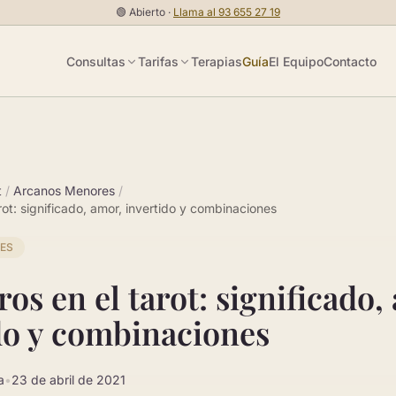
🟢
Abierto ·
Llama al
93 655 27 19
Consultas
Tarifas
Terapias
Guía
El Equipo
Contacto
t
/
Arcanos Menores
/
rot: significado, amor, invertido y combinaciones
ES
os en el tarot: significado,
do y combinaciones
a
•
23 de abril de 2021