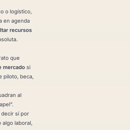
 o logístico,
da en agenda
ltar recursos
soluta.
rato que
e mercado
si
te piloto, beca,
uadran al
apel”.
decir sí por
 algo laboral,