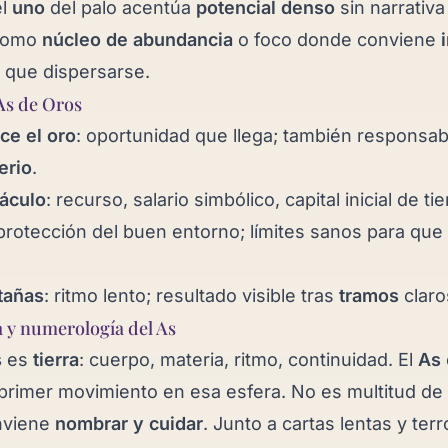
el
uno
del palo acentúa
potencial denso
sin narrativa 
 como
núcleo de abundancia
o foco donde conviene
 que dispersarse.
As de Oros
ce el oro
: oportunidad que llega; también responsab
erio
.
áculo
: recurso, salario simbólico, capital inicial de t
 protección del buen entorno; límites sanos para que
tañas
: ritmo lento; resultado visible tras
tramos
claro
 y numerología del As
s
es
tierra
: cuerpo, materia, ritmo, continuidad. El
As
primer movimiento en esa esfera. No es multitud de
nviene
nombrar y cuidar
. Junto a cartas lentas y terr