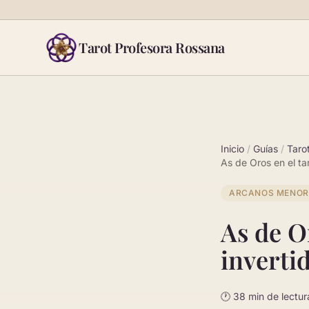
Saltar al contenido
Tarot Profesora Rossana
Inicio
/
Guías
/
Taro
As de Oros en el ta
ARCANOS MENOR
As de Or
inverti
🕐 38 min de lectur