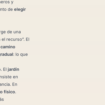
eros y
ento de
elegir
ge de una
 el recurso”. El
l
camino
radual
: lo que
o. El
jardín
nsiste en
ancia. En
o físico
.
ás