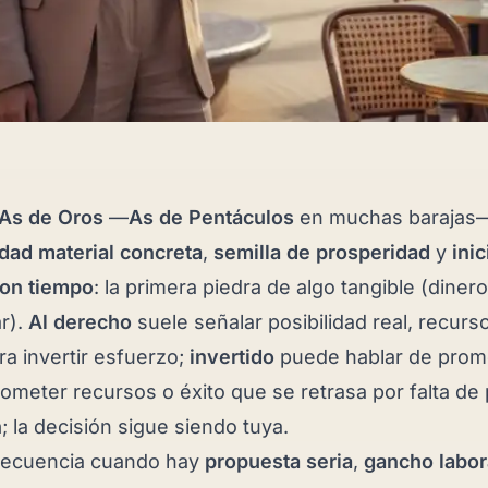
As de Oros
—
As de Pentáculos
en muchas barajas—
dad material concreta
,
semilla de prosperidad
y
ini
con tiempo
: la primera piedra de algo tangible (dinero
r).
Al derecho
suele señalar posibilidad real, recurso
a invertir esfuerzo;
invertido
puede hablar de prome
meter recursos o éxito que se retrasa por falta de 
n
; la decisión sigue siendo tuya.
recuencia cuando hay
propuesta seria
,
gancho labor