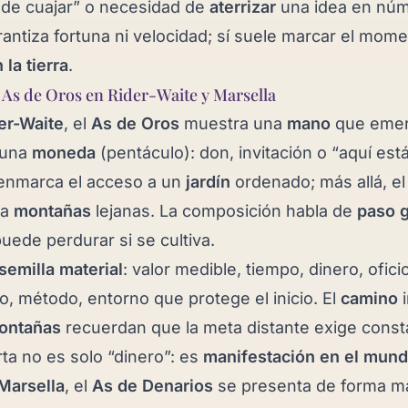
ede cuajar” o necesidad de
aterrizar
una idea en núm
rantiza fortuna ni velocidad; sí suele marcar el mom
 la tierra
.
 As de Oros en Rider-Waite y Marsella
er-Waite
, el
As de Oros
muestra una
mano
que emer
 una
moneda
(pentáculo): don, invitación o “aquí está
nmarca el acceso a un
jardín
ordenado; más allá, e
ia
montañas
lejanas. La composición habla de
paso g
uede perdurar si se cultiva.
semilla material
: valor medible, tiempo, dinero, ofici
o, método, entorno que protege el inicio. El
camino
i
ontañas
recuerdan que la meta distante exige const
rta no es solo “dinero”: es
manifestación en el mund
Marsella
, el
As de Denarios
se presenta de forma m