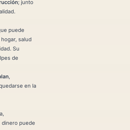
rucción
; junto
alidad.
 que puede
 hogar, salud
idad. Su
lpes de
plan
,
quedarse en la
a,
n dinero puede