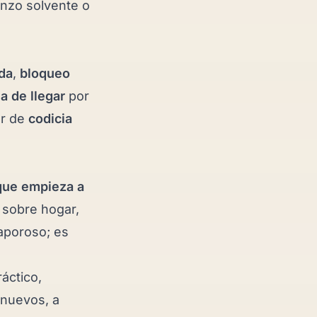
enzo solvente o
da
,
bloqueo
a de llegar
por
ar de
codicia
ue empieza a
 sobre hogar,
aporoso; es
áctico,
 nuevos, a