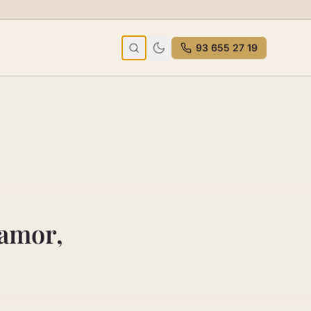
93 655 27 19
 amor,