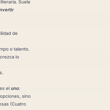
literaria. Suele
invertir
ilidad de
iempo o talento.
 crezca lo
s.
es el
uno
:
 opciones, sino
osas (
Cuatro