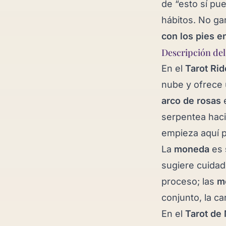
de “esto sí pu
hábitos. No ga
con los pies en
Descripción del
En el
Tarot Rid
nube y ofrece
arco de rosas
e
serpentea hac
empieza aquí p
La
moneda
es
sugiere cuidad
proceso; las
m
conjunto, la ca
En el
Tarot de 