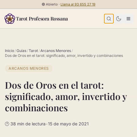
Saltar al contenido
🟢
Abierto ·
Llama al
93 655 27 19
Tarot Profesora Rossana
Inicio
/
Guías
/
Tarot
/
Arcanos Menores
/
Dos de Oros en el tarot: significado, amor, invertido y combinaciones
ARCANOS MENORES
Dos de Oros en el tarot:
significado, amor, invertido y
combinaciones
🕐 38 min de lectura
•
15 de mayo de 2021